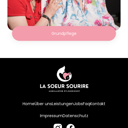
Grundpflege
Home
Über uns
Leistungen
Jobs
Faq
Kontakt
Impressum
Datenschutz